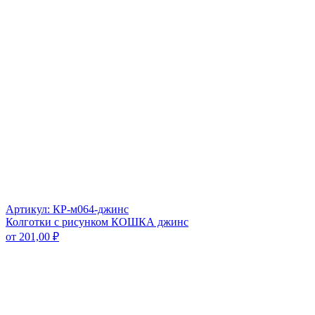
Артикул: КР-м064-джинс
Колготки с рисунком КОШКА джинс
от
201,00
₽