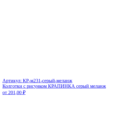
Артикул: КР-м231-серый-меланж
Колготки с рисунком КРАПИНКА серый меланж
от
201,00
₽